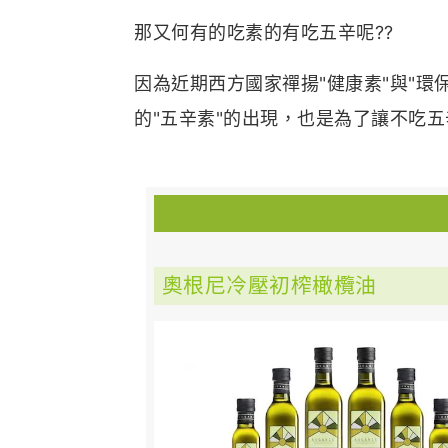
那又何有的吃素的有吃五辛呢??
因為近期西方國家禪揚"健康素"與"環
的"五辛素"的出現，也是為了讓不吃
奧根尼冷壓初榨橄欖油