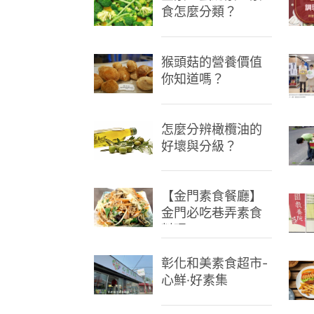
食怎麼分類？
猴頭菇的營養價值
你知道嗎？
怎麼分辨橄欖油的
好壞與分級？
【金門素食餐廳】
金門必吃巷弄素食
料理
彰化和美素食超市-
心鮮·好素集