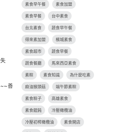
素食早午餐
素食加盟
素食早餐
台中素食
台北素食
蔬食早午餐
得來素加盟
檳城素食
素食超市
蔬食早餐
化失
蔬食餐廳
馬來西亞素食
素粽
素食知識
為什麼吃素
~~善
麻油猴頭菇
端午節素粽
素食粽子
高雄素食
素食餛飩
冷壓橄欖油
冷壓初榨橄欖油
素食開店