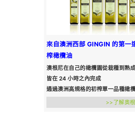
來自澳洲西部 GINGIN 的第
榨橄欖油
澳根尼在自己的橄欖園從栽種到熟
皆在 24 小時之內完成
通過澳洲高規格的初榨單一品種橄
>>了解奧