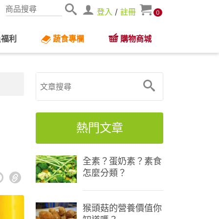
登入
/
註冊
0
員福利
蔬食專欄
購物商城
熱門文章
全素？蛋奶素？素食
怎麼分類？
猴頭菇的營養價值你