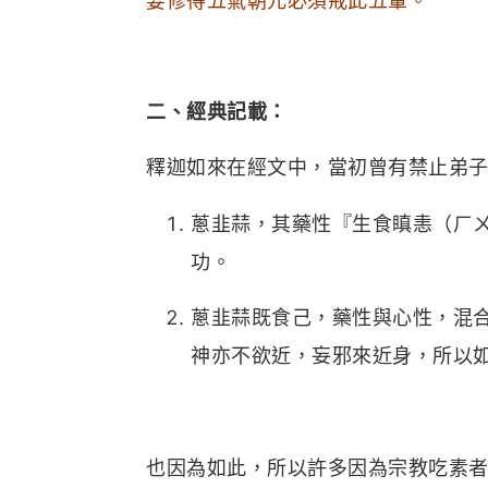
要修得五氣朝元必須戒此五葷。
二、經典記載：
釋迦如來在經文中，當初曾有禁止弟
蔥韭蒜，其藥性『生食瞋恚（ㄏ
功。
蔥韭蒜既食己，藥性與心性，混
神亦不欲近，妄邪來近身，所以如
也因為如此，所以許多因為宗教吃素