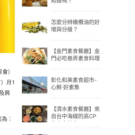
知道嗎？
怎麼分辨橄欖油的好
壞與分級？
【金門素食餐廳】金
門必吃巷弄素食料理
保會）
彰化和美素食超市-
）月1
心鮮·好素集
及興
【清水素食餐廳】來
自台中海線的高CP
別為：
值素食美食