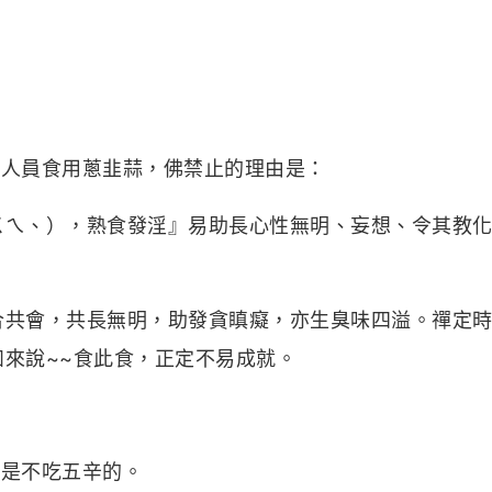
子人員食用蔥韭蒜，佛禁止的理由是：
ㄨㄟ、），熟食發淫』易助長心性無明、妄想、令其教
合共會，共長無明，助發貪瞋癡，亦生臭味四溢。禪定時
來說~~食此食，正定不易成就。
者是不吃五辛的。