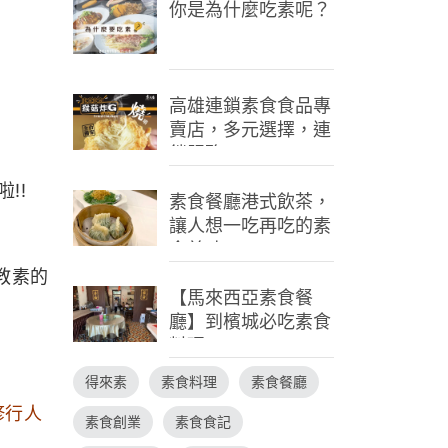
你是為什麼吃素呢？
高雄連鎖素食食品專
賣店，多元選擇，連
鎖服務
!!
素食餐廳港式飲茶，
讓人想一吃再吃的素
食美味
教素的
【馬來西亞素食餐
廳】到檳城必吃素食
料理
得來素
素食料理
素食餐廳
修行人
素食創業
素食食記