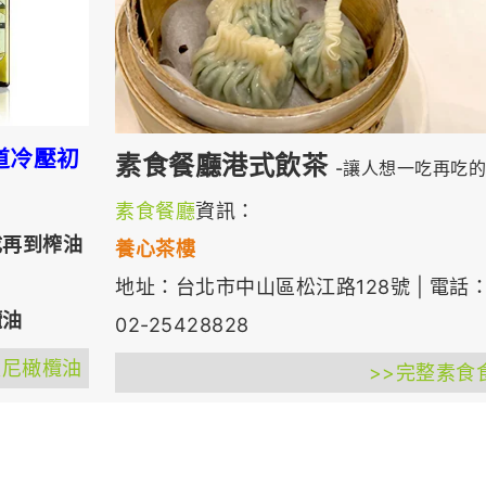
一道冷壓初
素食餐廳
港式飲茶
-讓人想一吃再吃
素食餐廳
資訊：
成再到榨油
養心茶樓
地址：台北市中山區松江路128號 | 電話
欖油
02-25428828
根尼橄欖油
>>完整素食