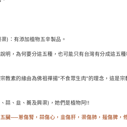
。
渠)：有添加植物五辛製品。
說明，為何要分這五種，也可能只有台灣有分成這五種啦
宗教素的緣由為佛祖禪揚"不食眾生肉"的理念，這是宗
、蒜、韭、蕎及興渠)，她們是植物阿!!
五臟──蔥傷腎，蒜傷心，韭傷肝，渠傷肺，薤傷脾，