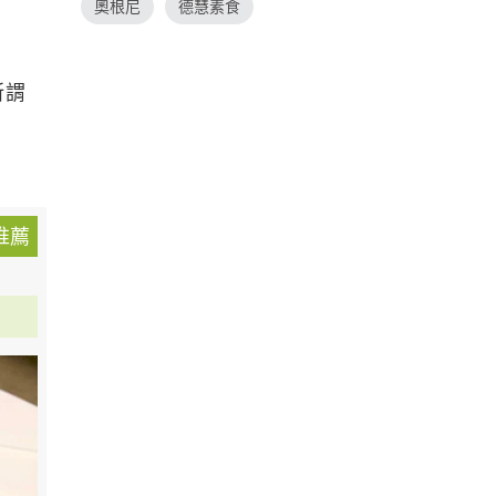
奧根尼
德慧素食
所謂
推薦