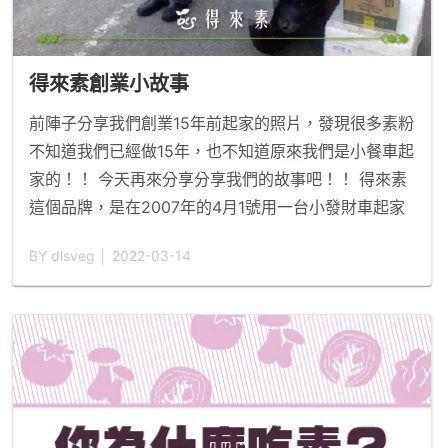
得來素創業小故事
前陣子分享我們創業15年前起家的照片，發現很多素粉
不知道我們已經做15年，也不知道原來我們是小餐車起
家的！！ 今天再來分享分享我們的故事吧！！ 得來素
這個品牌，是在2007年的4月1號用一台小發財車起家
的。 起緣是因為家中長輩吃素，當時的我們還沒有吃
BY dlsveg │ 2022-03-14
素，一次出去買早餐的時候發現，想買個素食早餐居然
找不到，這對當時沒有吃素的我們來說買早餐本來是走
出巷口就可以完成的事居然變成那麼困難，這才讓我們
有想做素食早餐這樣的起心動念，開始了我們的創業歷
程。 15年前的素食沒有像現在這麼普及，吃素的人有
都是中高
...閱讀更多