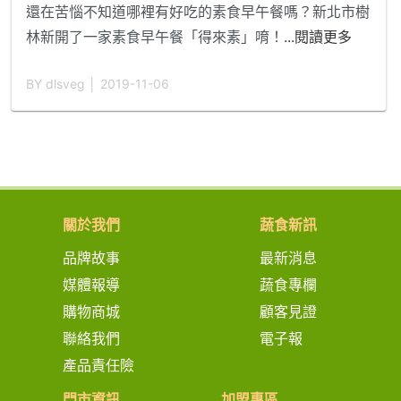
還在苦惱不知道哪裡有好吃的素食早午餐嗎？新北市樹
林新開了一家素食早午餐「得來素」唷！
...閱讀更多
BY dlsveg │ 2019-11-06
關於我們
蔬食新訊
品牌故事
最新消息
媒體報導
蔬食專欄
購物商城
顧客見證
聯絡我們
電子報
產品責任險
門市資訊
加盟專區