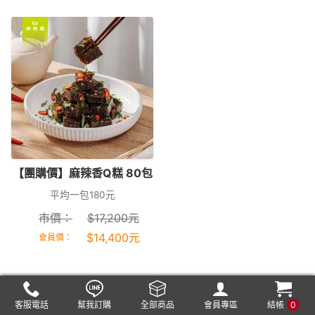
【團購價】麻辣香Q糕 80包
平均一包180元
市價：
$
17,200
元
$
14,400
元
會員價：
客服電話
幫我訂購
全部商品
會員專區
結帳
0