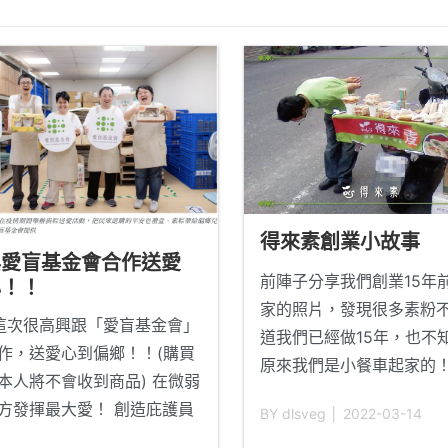
得來素創業小故事
與愛盲基金會合作送愛
前陣子分享我們創業15年
心！！
家的照片，發現很多素粉
次很高興跟「愛盲基金會」
道我們已經做15年，也不
作，送愛心到偏鄉！！(購買
原來我們是小餐車起家的
本人將不會收到商品) 在微弱
今天再來分享分享我們的
方發揮最大愛！ 創造庇護員
BY dlsveg │ 2022-03-14
吧！！ 得來素這個品牌，
價值，開拓偏鄉未來~ 愛盲