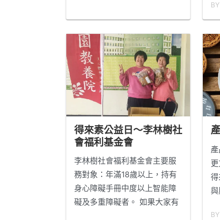
BY
庇
計
品
護
鄉
經
展
們
暖
得來素公益日～李林樹社
將
會福利基金會
產
李林樹社會福利基金會主要服
更
務對象：年滿18歲以上，持有
得
身心障礙手冊中度以上智能障
與
礙及多重障礙者。 如果大家有
核
BY
想要做公益也可以與他們聯絡
式