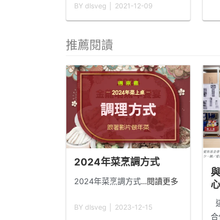
BY dlsveg │ 2021-12-09
唷！
...閱讀更多
便
是
做
推薦閱讀
吃
提
方
能
便
為
閱
2024年菜烹調方式
2024年菜烹調方式
...閱讀更多
這
BY dlsveg │ 2023-12-15
合