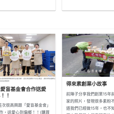
。 利用電商來服務更多人，
紹素食的好機會。
...閱讀
希望讓吃素更方便。 從原本
早餐到開發調理包，是希望
素的家庭在烹煮上更方便。
供冷凍超商取貨，是希望不
便收宅配的吃素朋友下班也
到超商取貨，讓吃素更方
。 而產品的口味開發上，因
我本身是從葷轉素的過程，
...
讀更多
得來素創業小故事
與愛盲基金會合作送愛
前陣子分享我們創業15年
心！！
家的照片，發現很多素粉
次很高興跟「愛盲基金會」
道我們已經做15年，也不
作，送愛心到偏鄉！！(購買