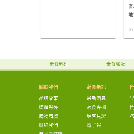
者
地
工
BY
庇
計
品
護
素食料理
素食餐廳
鄉
經
展
關於我們
蔬食新訊
們
品牌故事
最新消息
暖
將
媒體報導
蔬食專欄
購物商城
顧客見證
聯絡我們
電子報
產品責任險