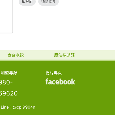
！！
奧根尼
德慧素食
故事
是在
小發財
中長
有吃
候發
找不
素食水餃
麻油猴頭菇
我們
口就
加盟專線
粉絲專頁
麼困
.閱讀更
980-
69620
Line：
@cpi9904n