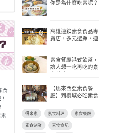
小發財
你是為什麼吃素呢？
中長
有吃
候發
高雄連鎖素食食品專
找不
賣店，多元選擇，連
我們
鎖服務
口就
麼困
素食餐廳港式飲茶，
讓人想一吃再吃的素
.閱讀更
食美味
【馬來西亞素食餐
素食
廳】到檳城必吃素食
吧！
料理
習
得來素
素食料理
素食餐廳
吃素
的人
素食創業
素食食記
是介