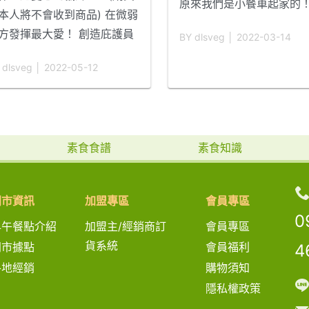
原來我們是小餐車起家的
本人將不會收到商品) 在微弱
今天再來分享分享我們的
方發揮最大愛！ 創造庇護員
BY dlsveg │ 2022-03-14
吧！！ 得來素這個品牌，
價值，開拓偏鄉未來~ 愛盲
2007年的4月1號用一台
 dlsveg │ 2022-05-12
護工場透過端午節送愛行動
車起家的。 起緣是因為家
劃， 將您所認購的庇護商
輩吃素，當時的我們還沒
，直接轉贈予地處偏遠， 照
素，一次出去買早餐的時
資源嚴重不足的台東縣達仁
現，想買個素食早餐居然
素食食譜
素食知識
獨居老人及弱勢孩童， 希望
到，這對當時沒有吃素的
由您的認捐，幫助偏鄉部落
來說買早餐本來是走出巷
現生機， 並協助老人與孩子
可以完成的事居然變成那
門市資訊
加盟專區
會員專區
感受到來自社會大眾的溫
難，這才讓我們有想做
..
0
早午餐點介紹
加盟主/經銷商訂
會員專區
。 送愛行動5/20截止，粽子
多
貨系統
於5/30
...閱讀更多
門市據點
會員福利
4
各地經銷
購物須知
隱私權政策