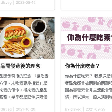
2007年的4月1號用一台
 dlsveg │ 2022-05-12
護工場透過端午節送愛行動
車起家的。 起緣是因為家
劃， 將您所認購的庇護商
輩吃素，當時的我們還沒
，直接轉贈予地處偏遠， 照
素，一次出去買早餐的時
資源嚴重不足的台東縣達仁
現，想買個素食早餐居然
獨居老人及弱勢孩童， 希望
到，這對當時沒有吃素的
由您的認捐，幫助偏鄉部落
來說買早餐本來是走出巷
現生機， 並協助老人與孩子
可以完成的事居然變成那
感受到來自社會大眾的溫
難，這才讓我們有想做
..
。 送愛行動5/20截止，粽子
多
產品開發背後的理念
你為什麼吃素？
於5/30
...閱讀更多
品開發背後的理念 「讓吃素
你為什麼吃素？ 我想這是
方便、未吃素更能接受」是
者難免都會被問到的問題
來素的使命，得來素的產品
因為畢竟素食非主流飲食
服務，幾乎都是延伸這兩個
慣，所以通常一般人遇到
心在發展。 想要透過連鎖模
者都會問上這句。 有時問
 dlsveg │ 2021-10-20
BY dlsveg │ 2021-09-29
來服務更多人，讓吃素更方
就是一種好奇，我會當成