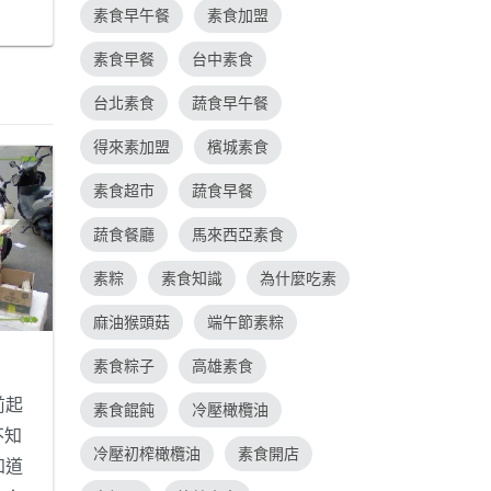
素食早午餐
素食加盟
更多
素食早餐
台中素食
台北素食
蔬食早午餐
得來素加盟
檳城素食
素食超市
蔬食早餐
蔬食餐廳
馬來西亞素食
素粽
素食知識
為什麼吃素
麻油猴頭菇
端午節素粽
素食粽子
高雄素食
前起
素食餛飩
冷壓橄欖油
不知
冷壓初榨橄欖油
素食開店
知道