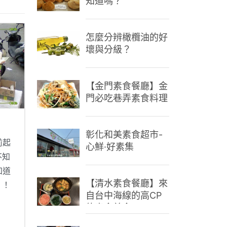
知道嗎？
怎麼分辨橄欖油的好
壞與分級？
【金門素食餐廳】金
門必吃巷弄素食料理
彰化和美素食超市-
前起
心鮮·好素集
不知
知道
【清水素食餐廳】來
！！
自台中海線的高CP
故事
值素食美食
是在