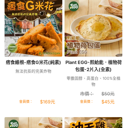
痞食維根-痞食G米花(純素)
Plant EGG-煎給能．植物荷
包蛋-2片入(全素)
無法抗拒的完美炸物
零膽固醇、高蛋白、100%全植
物
市價：
$
50
元
$
169
元
$
45
元
會員價：
會員價：