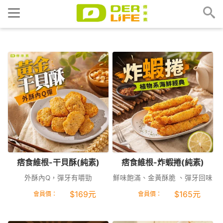
痞食維根-干貝酥(純素)
痞食維根-炸蝦捲(純素)
外酥內Q，彈牙有嚼勁
鮮味飽滿、金黃酥脆 、彈牙回味
$
169
元
$
165
元
會員價：
會員價：