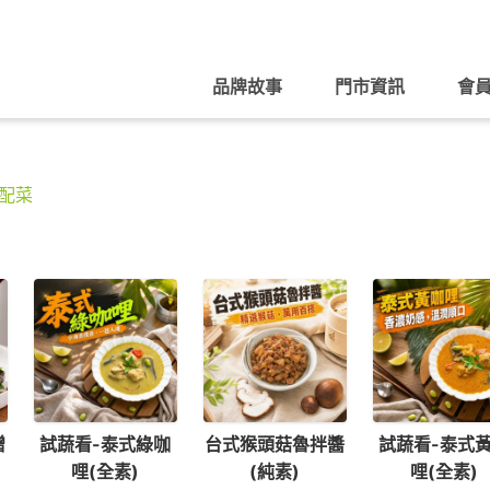
品牌故事
門市資訊
會
配菜
贈
試蔬看-泰式綠咖
台式猴頭菇魯拌醬
試蔬看-泰式
哩(全素)
(純素)
哩(全素)