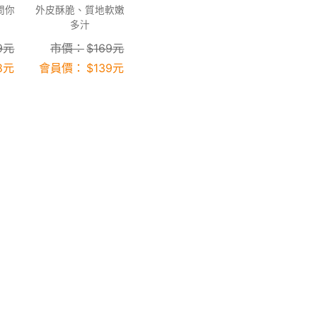
問你
外皮酥脆、質地軟嫩
多汁
9
元
市價：
$
169
元
8
元
會員價：
$
139
元