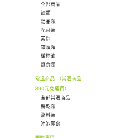
全部商品
餃類
湯品類
配菜類
素粽
罐頭類
橄欖油
麵食類
常溫商品 （常溫商品
890元免運費）
全部常溫商品
餅乾類
醬料類
沖泡即食
團購專區