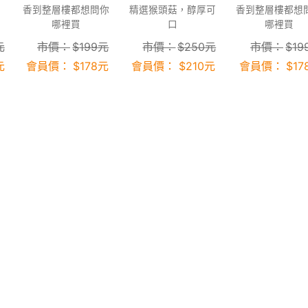
香到整層樓都想問你
精選猴頭菇，醇厚可
香到整層樓都想
哪裡買
口
哪裡買
元
市價：
$
199
元
市價：
$
250
元
市價：
$
19
元
會員價：
$
178
元
會員價：
$
210
元
會員價：
$
17