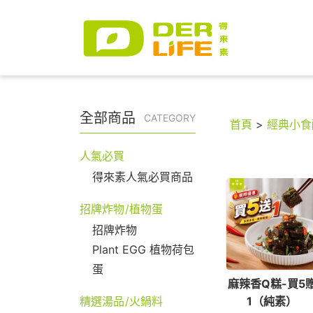
全部商品
CATEGORY
首頁
>
經典小食
人氣必買
得來素人氣必買商品
招牌炸物/植物蛋
招牌炸物
Plant EGG 植物荷包
蛋
麻辣香Q糕-買5
1（純素）
精選湯品/火鍋料