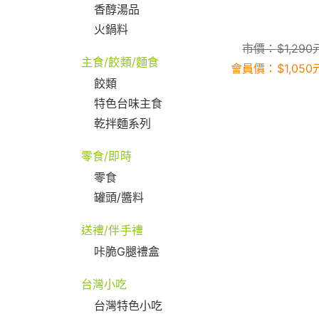
香醇湯品
火鍋料
市價：
$
1,290
主食/餃類/麵食
會員價：
$
1,050
餃類
特色台味主食
乾拌麵系列
零食/即時
零食
罐頭/醬料
送禮/伴手禮
咔脆G腿禮盒
台灣小吃
台灣特色小吃