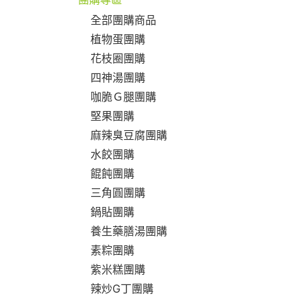
全部團購商品
植物蛋團購
花枝圈團購
四神湯團購
咖脆Ｇ腿團購
堅果團購
麻辣臭豆腐團購
水餃團購
餛飩團購
三角圓團購
鍋貼團購
養生藥膳湯團購
素粽團購
紫米糕團購
辣炒G丁團購