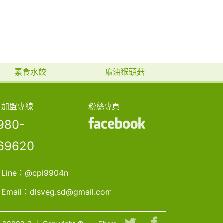
素食水餃
麻油猴頭菇
加盟專線
粉絲專頁
980-
69620
Line：
@cpi9904n
Email：
dlsveg.sd@gmail.com