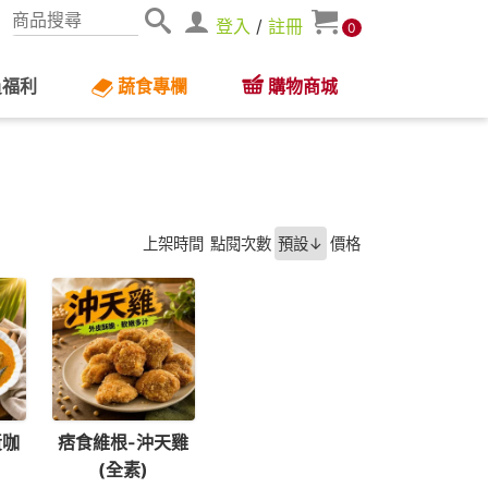
登入
/
註冊
0
員福利
蔬食專欄
購物商城
上架時間
點閱次數
預設↓
價格
黃咖
痞食維根-沖天雞
(全素)