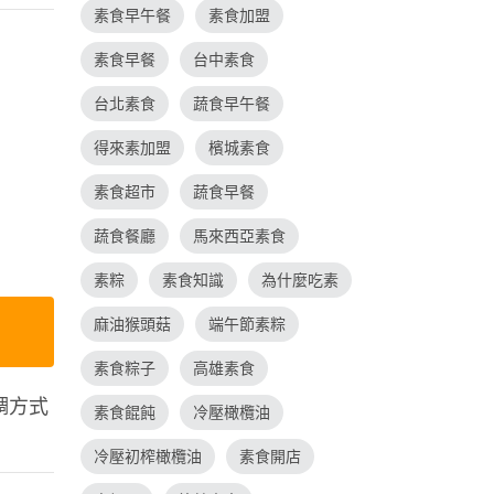
素食早午餐
素食加盟
素食早餐
台中素食
台北素食
蔬食早午餐
得來素加盟
檳城素食
素食超市
蔬食早餐
蔬食餐廳
馬來西亞素食
素粽
素食知識
為什麼吃素
麻油猴頭菇
端午節素粽
素食粽子
高雄素食
調方式
素食餛飩
冷壓橄欖油
冷壓初榨橄欖油
素食開店