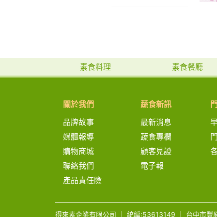
CP值素食美食
素食料理
素食餐廳
關於我們
蔬食新訊
品牌故事
最新消息
媒體報導
蔬食專欄
購物商城
顧客見證
聯絡我們
電子報
產品責任險
得來素企業有限公司
｜
統編:53613149
｜
台中市豐原