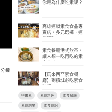
你是為什麼吃素呢？
高雄連鎖素食食品專
賣店，多元選擇，連
鎖服務
素食餐廳港式飲茶，
讓人想一吃再吃的素
食美味
五分鐘
【馬來西亞素食餐
廳】到檳城必吃素食
料理
得來素
素食料理
素食餐廳
素食創業
素食食記