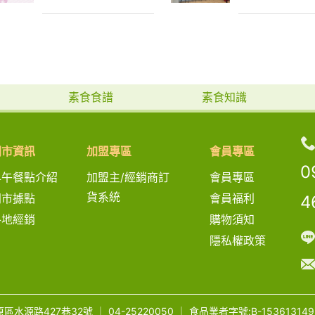
件事了
素食食譜
素食知識
門市資訊
加盟專區
會員專區
0
早午餐點介紹
加盟主/經銷商訂
會員專區
貨系統
門市據點
會員福利
4
各地經銷
購物須知
隱私權政策
區水源路427巷32號
｜
04-25220050
｜
食品業者字號:B-153613149-