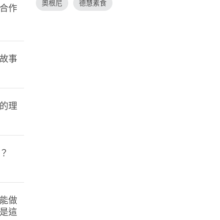
奧根尼
德慧素食
合作
故事
的理
？
能做
是這