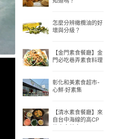
知道嗎？
怎麼分辨橄欖油的好
壞與分級？
【金門素食餐廳】金
門必吃巷弄素食料理
彰化和美素食超市-
心鮮·好素集
【清水素食餐廳】來
自台中海線的高CP
值素食美食