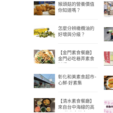
猴頭菇的營養價值
你知道嗎？
怎麼分辨橄欖油的
好壞與分級？
【金門素食餐廳】
金門必吃巷弄素食
料理
彰化和美素食超市-
心鮮·好素集
【清水素食餐廳】
來自台中海線的高