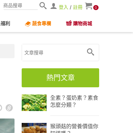
登入
/
註冊
0
員福利
蔬食專欄
購物商城
熱門文章
全素？蛋奶素？素食
怎麼分類？
猴頭菇的營養價值你