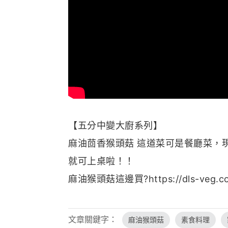
【五分中變大廚系列】
麻油茴香猴頭菇 這道菜可是餐廳菜，
就可上桌啦！！
麻油猴頭菇這邊買?https://dls-veg.c
文章關鍵字：
麻油猴頭菇
素食料理