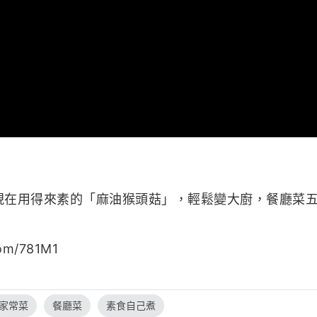
現在用得來素的「麻油猴頭菇」，輕鬆變大廚，餐廳菜
om/781M1
家常菜
餐廳菜
素食自己煮