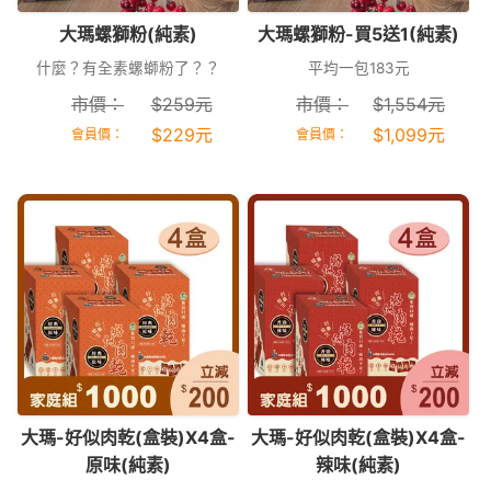
大瑪螺獅粉(純素)
大瑪螺獅粉-買5送1(純素)
什麼？有全素螺螄粉了？？
平均一包183元
市價：
$
259
元
市價：
$
1,554
元
$
229
元
$
1,099
元
會員價：
會員價：
大瑪-好似肉乾(盒裝)X4盒-
大瑪-好似肉乾(盒裝)X4盒-
原味(純素)
辣味(純素)