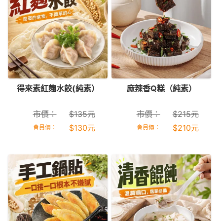
得來素紅麴水餃(純素）
麻辣香Q糕（純素）
市價：
$
135
元
市價：
$
215
元
$
130
元
$
210
元
會員價：
會員價：