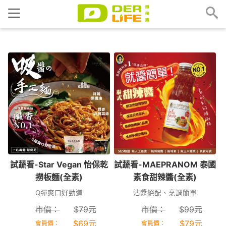
試蔬看-Star Vegan 怡保乾
試蔬看-MAEPRANOM 泰國
撈板麵(全素)
素食甜辣醬(全素)
Q彈爽口好勁道
沾醬絕配、烹調簡單
市價：
$
79
元
市價：
$
99
元
$
69
元
$
79
元
會員價：
會員價：