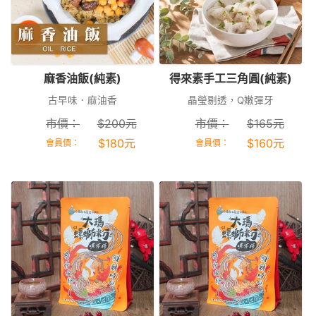
麻香油飯(純素)
得來素手工三角圓(純素)
古早味．麻油香
晶瑩剔透，Q嫩彈牙
市價：
$
200
元
市價：
$
165
元
$
180
元
$
160
元
會員價：
會員價：