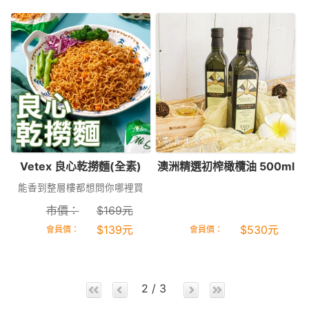
Vetex 良心乾撈麵(全素)
澳洲精選初榨橄欖油 500ml
能香到整層樓都想問你哪裡買
市價：
$
169
元
$
139
元
$
530
元
會員價：
會員價：
2 / 3