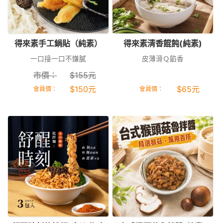
得來素手工鍋貼（純素）
得來素清香餛飩(純素)
一口接一口不嫌膩
皮薄滑Ｑ餡香
市價：
$
155
元
$
150
元
$
65
元
會員價：
會員價：