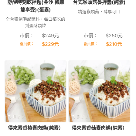
舒醒時刻乾拌麵(金沙 椒麻
台式猴頭菇魯拌醬(純素)
雙享受)(蛋素)
精選猴頭菇，醇厚可口
全台獨創嚼感醬料，每口都吃的
到蛋酥顆粒
市價：
$
249
元
市價：
$
250
元
$
229
元
$
210
元
會員價：
會員價：
得來素香椿素肉燥(純素）
得來素香菇素肉燥(純素）