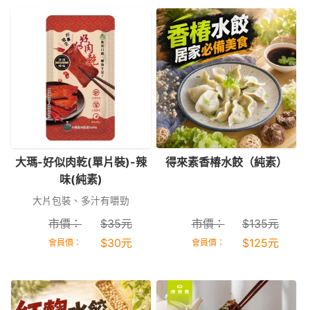
大瑪-好似肉乾(單片裝)-辣
得來素香椿水餃（純素）
味(純素)
大片包裝、多汁有嚼勁
市價：
$
35
元
市價：
$
135
元
$
30
元
$
125
元
會員價：
會員價：