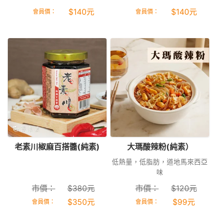
$
140
元
$
140
元
會員價：
會員價：
老素川椒麻百搭醬(純素)
大瑪酸辣粉(純素）
低熱量，低脂肪，道地馬來西亞
味
市價：
$
380
元
市價：
$
120
元
$
350
元
$
99
元
會員價：
會員價：