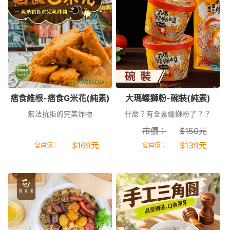
痞食維根-痞食G米花(純素)
大瑪螺獅粉-碗裝(純素)
無法抗拒的完美炸物
什麼？有全素螺螄粉了？？
市價：
$
150
元
$
169
元
$
139
元
會員價：
會員價：