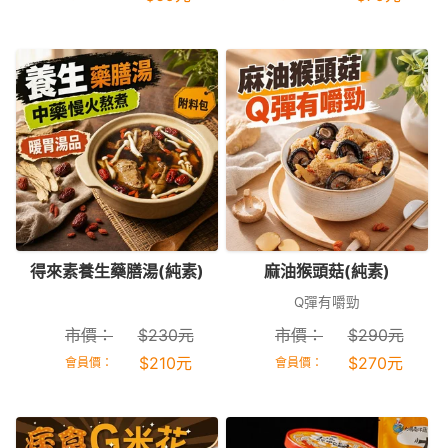
得來素養生藥膳湯(純素)
麻油猴頭菇(純素)
Q彈有嚼勁
市價：
$
230
元
市價：
$
290
元
$
210
元
$
270
元
會員價：
會員價：