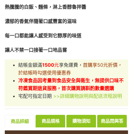
熱騰騰的白飯、麵條，淋上香醇魯拌醬
濃郁的香氣伴隨著口感豐富的滋味
每一口都能讓人感受到它醇厚的味道
讓人不禁一口接著一口地品嘗
結帳金額滿
1500
元
享免運費，
首購享50元折價，
於結帳時勾選使用優惠券
冷凍食品因考量到食品安全與衛生，無提供口味不
符鑑賞期退貨服務，首次購買請斟酌數量選購
宅配可指定日期
>>詳細購物說明與配送流程說明
商品規格
購物須知
商品問與答
商品詳細