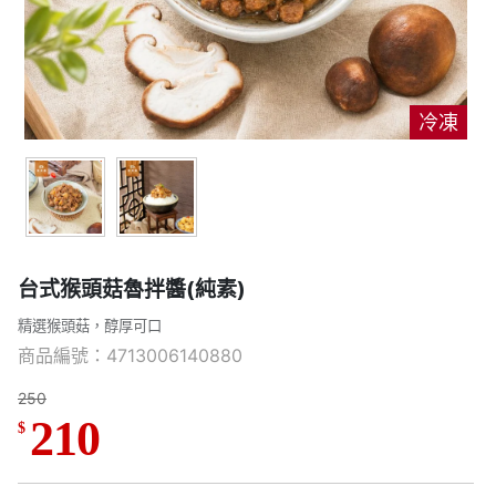
冷凍
台式猴頭菇魯拌醬(純素)
精選猴頭菇，醇厚可口
商品編號：4713006140880
250
210
$