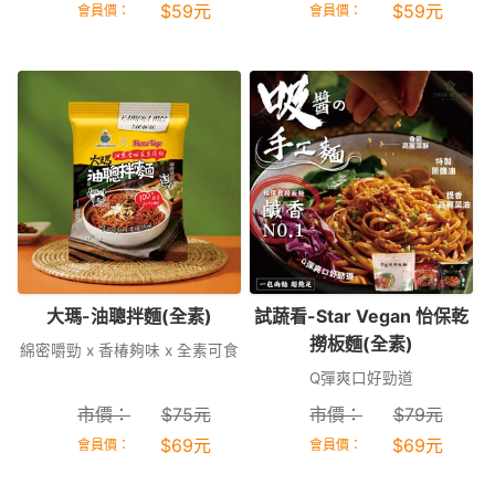
$
59
元
$
59
元
會員價：
會員價：
大瑪-油聰拌麵(全素)
試蔬看-Star Vegan 怡保乾
撈板麵(全素)
綿密嚼勁 x 香椿夠味 x 全素可食
Q彈爽口好勁道
市價：
$
75
元
市價：
$
79
元
$
69
元
$
69
元
會員價：
會員價：