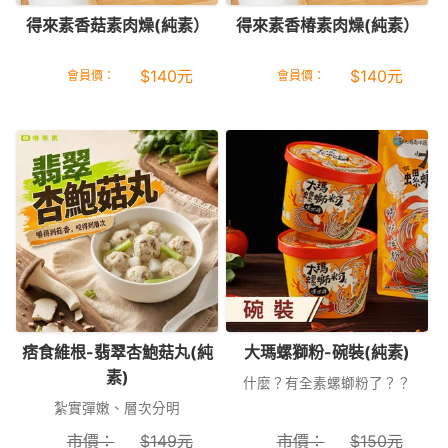
得來素香菇素肉燥(純素）
得來素香椿素肉燥(純素）
$
140
元
$
140
元
會員價：
會員價：
痞食維根-翡翠杏鮑菇丸(純
大瑪螺獅粉-碗裝(純素)
素)
什麼？有全素螺螄粉了？？
紮實彈嫩、層次分明
市價：
$
149
元
市價：
$
150
元