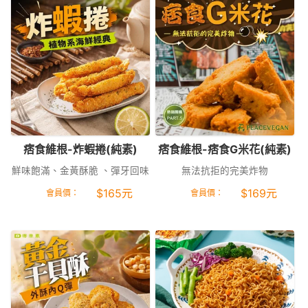
痞食維根-炸蝦捲(純素)
痞食維根-痞食G米花(純素)
鮮味飽滿、金黃酥脆 、彈牙回味
無法抗拒的完美炸物
$
165
元
$
169
元
會員價：
會員價：