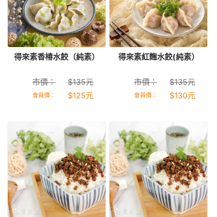
得來素香椿水餃（純素）
得來素紅麴水餃(純素）
市價：
$
135
元
市價：
$
135
元
$
125
元
$
130
元
會員價：
會員價：