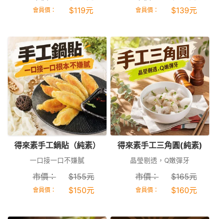
$
119
元
$
139
元
會員價：
會員價：
得來素手工鍋貼（純素）
得來素手工三角圓(純素)
一口接一口不嫌膩
晶瑩剔透，Q嫩彈牙
市價：
$
155
元
市價：
$
165
元
$
150
元
$
160
元
會員價：
會員價：