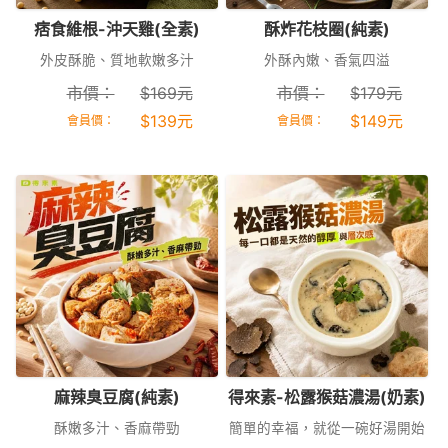
痞食維根-沖天雞(全素)
酥炸花枝圈(純素)
外皮酥脆、質地軟嫩多汁
外酥內嫩、香氣四溢
市價：
$
169
元
市價：
$
179
元
$
139
元
$
149
元
會員價：
會員價：
麻辣臭豆腐(純素)
得來素-松露猴菇濃湯(奶素)
酥嫩多汁、香麻帶勁
簡單的幸福，就從一碗好湯開始