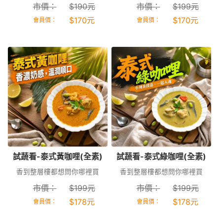
市價：
$
190
元
市價：
$
199
元
$
170
元
$
170
元
會員價：
會員價：
試蔬看-泰式黃咖哩(全素)
試蔬看-泰式綠咖哩(全素)
香到整層樓都想問你哪裡買
香到整層樓都想問你哪裡買
市價：
$
199
元
市價：
$
199
元
$
178
元
$
178
元
會員價：
會員價：