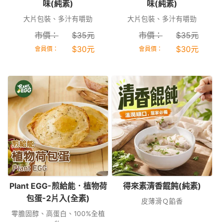
味(純素)
味(純素)
大片包裝、多汁有嚼勁
大片包裝、多汁有嚼勁
市價：
$
35
元
市價：
$
35
元
$
30
元
$
30
元
會員價：
會員價：
Plant EGG-煎給能．植物荷
得來素清香餛飩(純素)
包蛋-2片入(全素)
皮薄滑Ｑ餡香
零膽固醇、高蛋白、100%全植