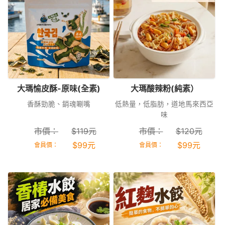
大瑪愉皮酥-原味(全素)
大瑪酸辣粉(純素）
香酥勁脆、銷魂唰嘴
低熱量，低脂肪，道地馬來西亞
味
市價：
$
119
元
市價：
$
120
元
$
99
元
$
99
元
會員價：
會員價：