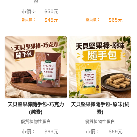
物
市價：
$
50
元
$
45
元
$
65
元
會員價：
會員價：
天貝堅果棒隨手包-巧克力
天貝堅果棒隨手包-原味(純
(純素)
素)
優質植物性蛋白
優質植物性蛋白
市價：
$
69
元
市價：
$
69
元