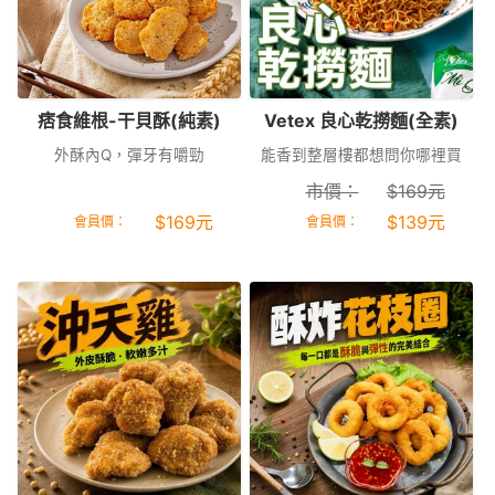
痞食維根-干貝酥(純素)
Vetex 良心乾撈麵(全素)
外酥內Q，彈牙有嚼勁
能香到整層樓都想問你哪裡買
市價：
$
169
元
$
169
元
$
139
元
會員價：
會員價：