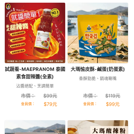
試蔬看-MAEPRANOM 泰國
大瑪愉皮酥-鹹蛋(奶蛋素)
素食甜辣醬(全素)
香酥勁脆、銷魂唰嘴
沾醬絕配、烹調簡單
市價：
$
99
元
市價：
$
119
元
$
79
元
$
99
元
會員價：
會員價：