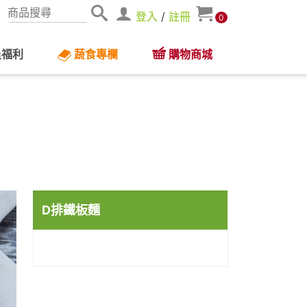
登入
/
註冊
0
員福利
蔬食專欄
購物商城
D排鐵板麵