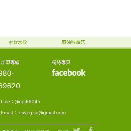
素食水餃
麻油猴頭菇
加盟專線
粉絲專頁
980-
69620
Line：
@cpi9904n
Email：
dlsveg.sd@gmail.com