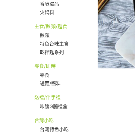
香醇湯品
火鍋料
主食/餃類/麵食
餃類
特色台味主食
乾拌麵系列
零食/即時
零食
罐頭/醬料
送禮/伴手禮
咔脆G腿禮盒
台灣小吃
台灣特色小吃