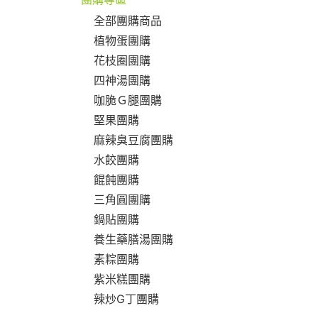
全部團購商品
植物蛋團購
花枝圈團購
四神湯團購
咖脆Ｇ腿團購
堅果團購
麻辣臭豆腐團購
水餃團購
餛飩團購
三角圓團購
鍋貼團購
養生藥膳湯團購
素粽團購
紫米糕團購
辣炒G丁團購