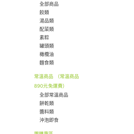
全部商品
餃類
湯品類
配菜類
素粽
罐頭類
橄欖油
麵食類
常溫商品 （常溫商品
890元免運費）
全部常溫商品
餅乾類
醬料類
沖泡即食
團購專區