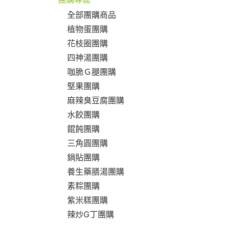
全部團購商品
植物蛋團購
花枝圈團購
四神湯團購
咖脆Ｇ腿團購
堅果團購
麻辣臭豆腐團購
水餃團購
餛飩團購
三角圓團購
鍋貼團購
養生藥膳湯團購
素粽團購
紫米糕團購
辣炒G丁團購