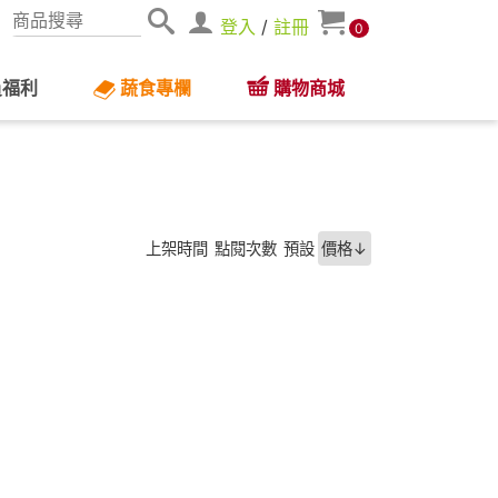
登入
/
註冊
0
員福利
蔬食專欄
購物商城
上架時間
點閱次數
預設
價格↓