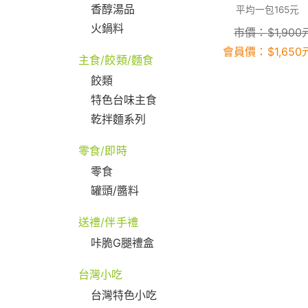
香醇湯品
平均一包165元
火鍋料
市價：
$
1,900
會員價：
$
1,650
主食/餃類/麵食
餃類
特色台味主食
乾拌麵系列
零食/即時
零食
罐頭/醬料
送禮/伴手禮
咔脆G腿禮盒
台灣小吃
台灣特色小吃