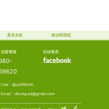
素食水餃
麻油猴頭菇
加盟專線
粉絲專頁
980-
69620
Line：
@cpi9904n
Email：
dlsveg.sd@gmail.com