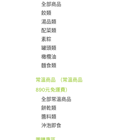
全部商品
餃類
湯品類
配菜類
素粽
罐頭類
橄欖油
麵食類
常溫商品 （常溫商品
890元免運費）
全部常溫商品
餅乾類
醬料類
沖泡即食
團購專區