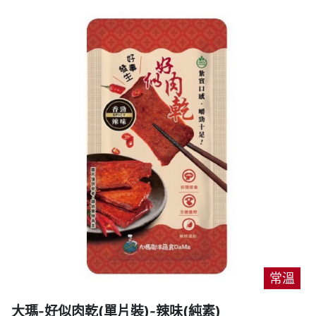
常溫
大瑪-好似肉乾(單片裝)-辣味(純素)