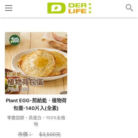
Plant EGG-煎給能．植物荷
包蛋-140片入(全素)
零膽固醇、高蛋白、100%全植
物
市價：
$
3,500
元