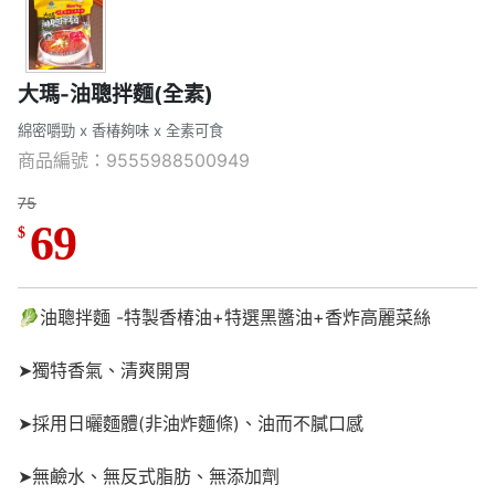
大瑪-油聰拌麵(全素)
綿密嚼勁 x 香椿夠味 x 全素可食
商品編號：9555988500949
75
69
$
🥬油聰拌麵 -特製香椿油+特選黑醬油+香炸高麗菜絲
➤獨特香氣、清爽開胃
➤採用日曬麵體(非油炸麵條)、油而不膩口感
➤無鹼水、無反式脂肪、無添加劑